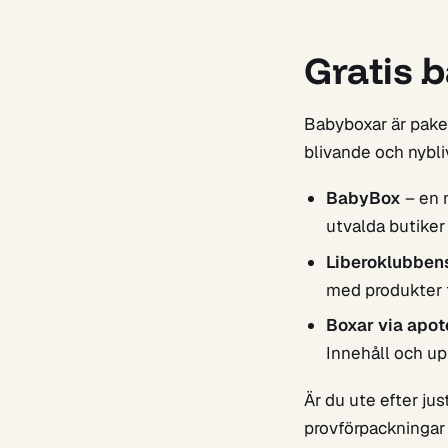
Gratis 
Babyboxar är paket
blivande och nybli
BabyBox
– en 
utvalda butiker
Liberoklubben
med produkter ti
Boxar via apo
Innehåll och up
Är du ute efter ju
provförpackningar –