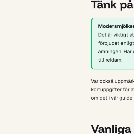
Tänk på
Modersmjölkse
Det är viktigt 
förbjudet enlig
amningen. Har d
till reklam.
Var också uppmärk
kortuppgifter för 
om det i vår guid
Vanliga