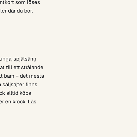
entkort som löses
er där du bor.
unga, spjälsäng
 till ett strålande
tt barn – det mesta
 säljsajter finns
ck alltid köpa
er en krock. Läs