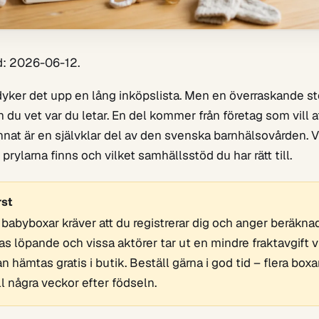
d: 2026-06-12.
ker det upp en lång inköpslista. Men en överraskande sto
m du vet var du letar. En del kommer från företag som vill a
nnat är en självklar del av den svenska barnhälsovården. V
 prylarna finns och vilket samhällsstöd du har rätt till.
rst
s babyboxar kräver att du registrerar dig och anger beräkn
as löpande och vissa aktörer tar ut en mindre fraktavgift 
hämtas gratis i butik. Beställ gärna i god tid – flera box­ar
ll några veckor efter födseln.