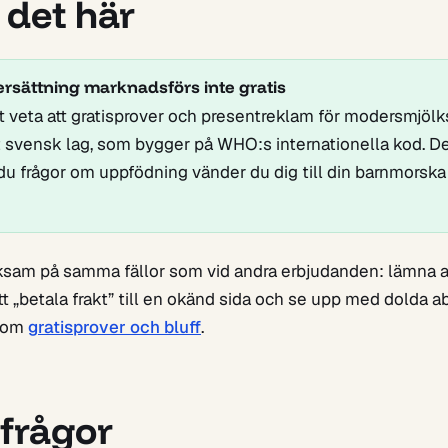
 det här
rsättning marknadsförs inte gratis
att veta att gratisprover och presentreklam för modersmjölk
t svensk lag, som bygger på WHO:s internationella kod. D
u frågor om uppfödning vänder du dig till din barnmorska 
sam på samma fällor som vid andra erbjudanden: lämna al
att „betala frakt” till en okänd sida och se upp med dold
e om
gratisprover och bluff
.
 frågor