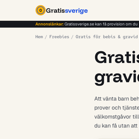
Gratis
sverige
0
Annonslänkar:
Gratissverige.se kan få provision om du re
Hem
/
Freebies
/
Gratis för bebis & gravid
Grati
grav
Att vänta barn beh
prover och tjänste
välkomstgåvor till
du kan få utan att