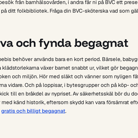
sök från barnhälsovården, i andra får ni på BVC ett pres
på ditt folkbibliotek. Fråga din BVC-sköterska vad som gäll
rva och fynda begagnat
ebis behöver används bara en kort period. Bärsele, babyg
 klädstorlekarna växer barnet snabbt ur, vilket gör begagnat
oken och miljön. Hör med släkt och vänner som nyligen få
rna vidare. Och på loppisar, i bytesgrupper och på köp- och
 skick till en bråkdel av nypriset. Av säkerhetsskäl bör du do
er med känd historik, eftersom skydd kan vara försämrat eft
m
gratis och billigt begagnat
.