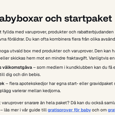
babyboxar och startpaket
 fyllda med varuprover, produkter och rabatterbjudanden r
vna föräldrar. Du kan ofta kombinera flera från olika avsänd
noga utvald box med produkter och varuprover. Den kan hä
 eller skickas hem mot en mindre fraktavgift. Vanligtvis en
s välkomstgåva
– som medlem i kundklubben kan du få e
ll dig och din bebis.
tek
– flera apotekskedjor har egna start- eller gravidpake
plägg varierar mellan kedjorna.
st varuprover snarare än hela paket? Då kan du också saml
 läs mer i vår guide till
gratisprover för baby
och om
gra