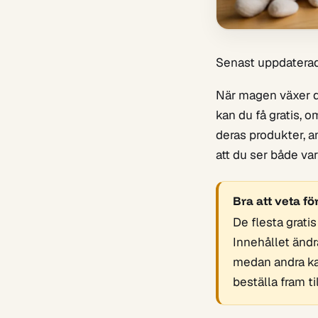
Senast uppdatera
När magen växer dy
kan du få gratis, o
deras produkter, a
att du ser både var
Bra att veta fö
De flesta grati
Innehållet ändr
medan andra kan 
beställa fram ti