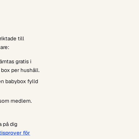
iktade till
are:
mtas gratis i
 box per hushåll.
n babybox fylld
t som medlem.
a på dig
tisprover för