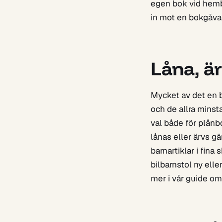
egen bok vid hembe
in mot en bokgåva 
Låna, ä
Mycket av det en b
och de allra minsta
val både för plånb
lånas eller ärvs gä
barnartiklar i fina
bilbarnstol ny ell
mer i vår guide o