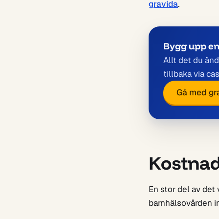
gravida
.
Bygg upp en 
Allt det du än
tillbaka via ca
Gå med gra
Kostnad
En stor del av det
barnhälsovården i