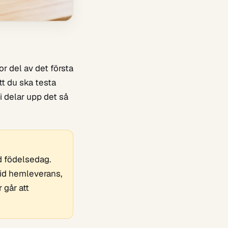
r del av det första
tt du ska testa
i delar upp det så
ad födelsedag.
vid hemleverans,
 går att