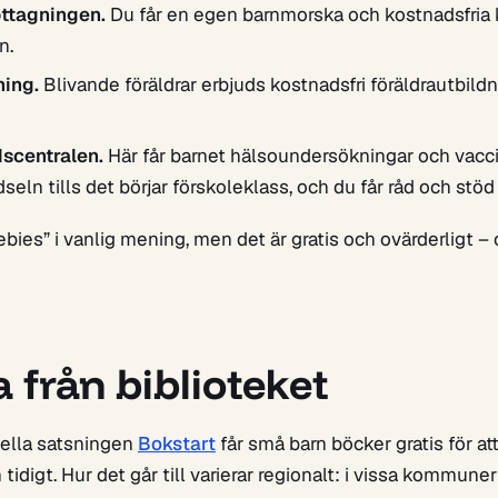
ttagningen.
Du får en egen barnmorska och kostnadsfria 
n.
ning.
Blivande föräldrar erbjuds kostnadsfri föräldrautbildnin
scentralen.
Här får barnet hälsoundersökningar och vacc
seln tills det börjar förskoleklass, och du får råd och stö
eebies” i vanlig mening, men det är gratis och ovärderligt – 
 från biblioteket
ella satsningen
Bokstart
får små barn böcker gratis för at
idigt. Hur det går till varierar regionalt: i vissa kommuner