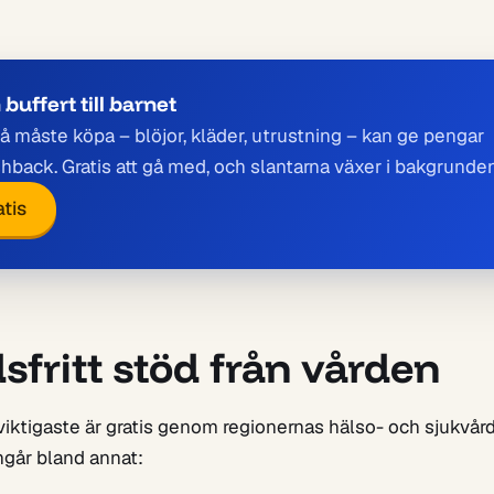
buffert till barnet
då måste köpa – blöjor, kläder, utrustning – kan ge pengar
shback. Gratis att gå med, och slantarna växer i bakgrunden
tis
sfritt stöd från vården
 viktigaste är gratis genom regionernas hälso- och sjukvård
ngår bland annat: