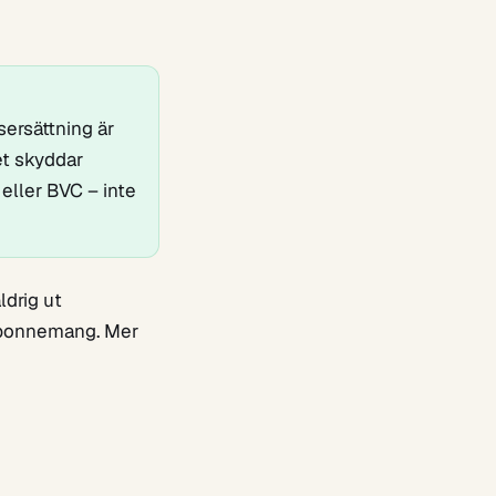
sersättning är
et skyddar
eller BVC – inte
drig ut
a abonnemang. Mer