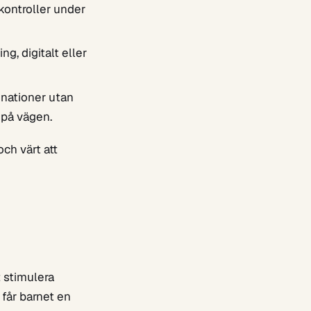
kontroller under
g, digitalt eller
inationer utan
d på vägen.
och värt att
t stimulera
 får barnet en