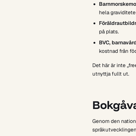
Barnmorskemo
hela graviditete
Föräldrautbild
på plats.
BVC, barnavård
kostnad från föd
Det här är inte „fr
utnyttja fullt ut.
Bokgåva
Genom den nation
språkutvecklingen t