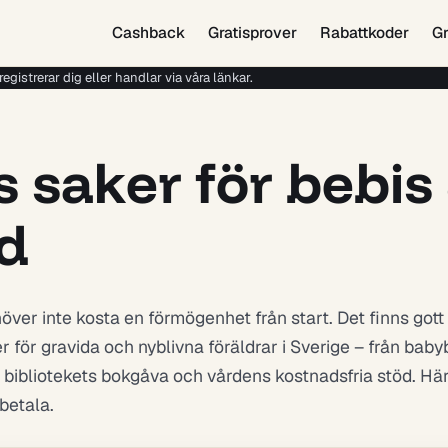
Cashback
Gratisprover
Rabattkoder
Gr
gistrerar dig eller handlar via våra länkar.
s saker för bebis
id
över inte kosta en förmögenhet från start. Det finns gott
r för gravida och nyblivna föräldrar i Sverige – från bab
 bibliotekets bokgåva och vårdens kostnadsfria stöd. Här 
 betala.