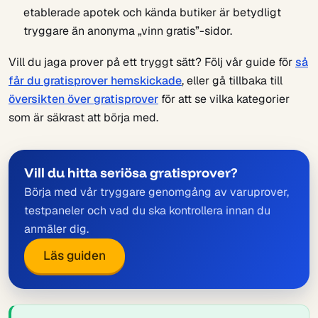
etablerade apotek och kända butiker är betydligt
tryggare än anonyma „vinn gratis”-sidor.
Vill du jaga prover på ett tryggt sätt? Följ vår guide för
så
får du gratisprover hemskickade
, eller gå tillbaka till
översikten över gratisprover
för att se vilka kategorier
som är säkrast att börja med.
Vill du hitta seriösa gratisprover?
Börja med vår tryggare genomgång av varuprover,
testpaneler och vad du ska kontrollera innan du
anmäler dig.
Läs guiden