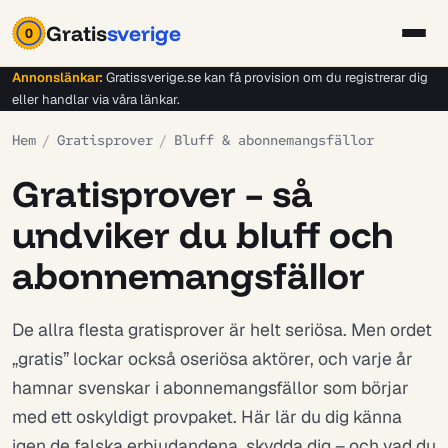
Gratis
sverige
0
Annonslänkar:
Gratissverige.se kan få provision om du registrerar dig
eller handlar via våra länkar.
Hem
/
Gratisprover
/
Bluff & abonnemangsfällor
Gratisprover – så
undviker du bluff och
abonnemangsfällor
De allra flesta gratisprover är helt seriösa. Men ordet
„gratis” lockar också oseriösa aktörer, och varje år
hamnar svenskar i abonnemangsfällor som börjar
med ett oskyldigt provpaket. Här lär du dig känna
igen de falska erbjudandena, skydda dig – och vad du