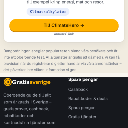
till exempel kring energi, mat och resor.
Klimatkalkylator
Till ClimateHero →
Annonslänk
Rangordningen speglar populariteten bland våra besökare och är
inte ett oberoende test. Alla tjänster är gratis att gå med i. Vi kan få
provision när du registrerar dig eller handlar via våra annonslänkar –
det påverkar inte vilken information vi ger.
Spara pengar
Gratis
sverige
0
Cashback
Oberoende guide till allt
Rabattkoder & deals
som är gratis i Sverige –
Spara pengar
gratisprover, cashback,
rabattkoder och
Gratis tjänster
kostnadsfria tjänster som