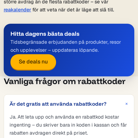
större avdrag än de flesta rabattkoder – se vår
reakalender
för att veta när det är läge att slå till.
Hitta dagens bästa deals
Tidsbegränsade erbjudanden på produkter, resor
och upplevelser – uppdateras löpande.
Se deals nu
Vanliga frågor om rabattkoder
Är det gratis att använda rabattkoder?
Ja. Att leta upp och använda en rabattkod kostar
ingenting – du skriver bara in koden i kassan och får
rabatten avdragen direkt på priset.