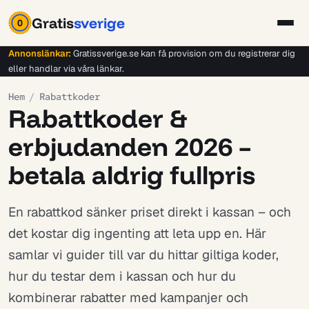
Gratis
sverige
0
Annonslänkar:
Gratissverige.se kan få provision om du registrerar dig
eller handlar via våra länkar.
Hem
/
Rabattkoder
Rabattkoder &
erbjudanden 2026 –
betala aldrig fullpris
En rabattkod sänker priset direkt i kassan – och
det kostar dig ingenting att leta upp en. Här
samlar vi guider till var du hittar giltiga koder,
hur du testar dem i kassan och hur du
kombinerar rabatter med kampanjer och