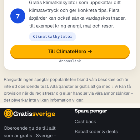
Gratis klimatkalkylator som uppskattar ditt
klimatavtryck och ger konkreta tips. Flera
7
åtgärder kan också sänka vardagskostnader,
till exempel kring energi, mat och resor.
Klimatkalkylator
Till ClimateHero →
Annonslänk
Rangordningen speglar populariteten bland våra besökare och är
inte ett oberoende test. Alla tjänster är gratis att gå med i. Vi kan få
provision när du registrerar dig eller handlar via våra annonslänkar –
det påverkar inte vilken information vi ger.
Spara pengar
Gratis
sverige
0
Cashback
Oberoende guide till allt
Rabattkoder & deals
som är gratis i Sverige –