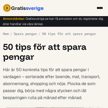
Gratis
sverige
0
Annonslänkar:
Gratissverige.se kan få provision om du registrerar dig
eller handlar via våra länkar.
Hem
/
Spara pengar
/
50 tips för att spara pengar
50 tips för att spara
pengar
Här är 50 konkreta tips för att spara pengar i
vardagen – sorterade efter boende, mat, transport,
abonnemang, shopping och nöje. Plocka de som
passar dig, börja med några stycken och låt
besparingen rulla på månad efter månad.