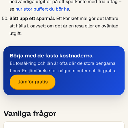
nödvändiga utgifter på ett sparkonto med fria uttag –
se
hur stor buffert du bör ha
.
Sätt upp ett sparmål.
Ett konkret mål gör det lättare
att hålla i, oavsett om det är en resa eller en oväntad
utgift.
Börja med de fasta kostnaderna
El, försäkring och lån är ofta där de stora pengarna
finns. En jämförelse tar några minuter och är gratis.
Jämför gratis
Vanliga frågor