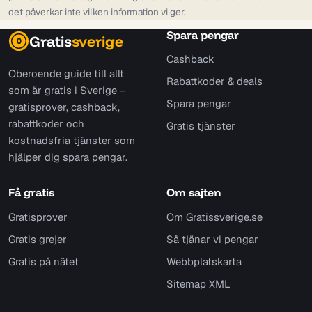
det påverkar inte vilken information vi ger.
Spara pengar
Gratis
sverige
0
Cashback
Oberoende guide till allt
Rabattkoder & deals
som är gratis i Sverige –
Spara pengar
gratisprover, cashback,
rabattkoder och
Gratis tjänster
kostnadsfria tjänster som
hjälper dig spara pengar.
Få gratis
Om sajten
Gratisprover
Om Gratissverige.se
Gratis grejer
Så tjänar vi pengar
Gratis på nätet
Webbplatskarta
Sitemap XML