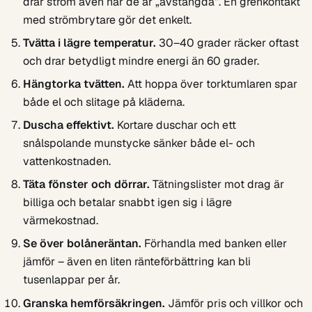
drar ström även när de är „avstängda”. En grenkontakt
med strömbrytare gör det enkelt.
Tvätta i lägre temperatur.
30–40 grader räcker oftast
och drar betydligt mindre energi än 60 grader.
Hängtorka tvätten.
Att hoppa över torktumlaren spar
både el och slitage på kläderna.
Duscha effektivt.
Kortare duschar och ett
snålspolande munstycke sänker både el- och
vattenkostnaden.
Täta fönster och dörrar.
Tätningslister mot drag är
billiga och betalar snabbt igen sig i lägre
värmekostnad.
Se över bolåneräntan.
Förhandla med banken eller
jämför – även en liten ränteförbättring kan bli
tusenlappar per år.
Granska hemförsäkringen.
Jämför pris och villkor och