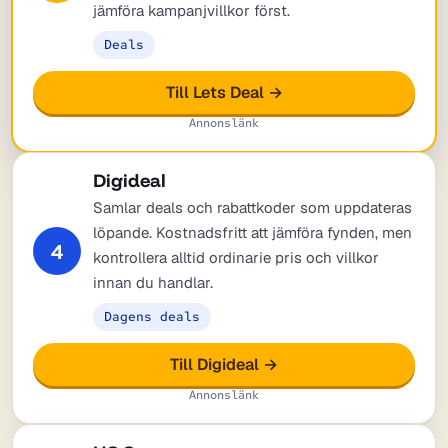
jämföra kampanjvillkor först.
Deals
Till Lets Deal →
Annonslänk
Digideal
Samlar deals och rabattkoder som uppdateras
löpande. Kostnadsfritt att jämföra fynden, men
4
kontrollera alltid ordinarie pris och villkor
innan du handlar.
Dagens deals
Till Digideal →
Annonslänk