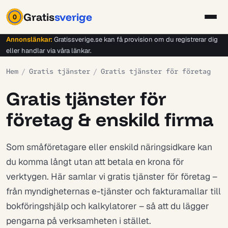
Gratis
sverige
0
Annonslänkar:
Gratissverige.se kan få provision om du registrerar dig
eller handlar via våra länkar.
Hem
/
Gratis tjänster
/
Gratis tjänster för företag
Gratis tjänster för
företag & enskild firma
Som småföretagare eller enskild näringsidkare kan
du komma långt utan att betala en krona för
verktygen. Här samlar vi gratis tjänster för företag –
från myndigheternas e-tjänster och fakturamallar till
bokföringshjälp och kalkylatorer – så att du lägger
pengarna på verksamheten i stället.