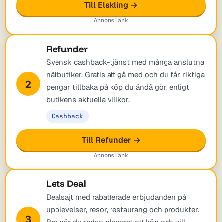
Till Elskling →
Annonslänk
Refunder
Svensk cashback-tjänst med många anslutna
nätbutiker. Gratis att gå med och du får riktiga
2
pengar tillbaka på köp du ändå gör, enligt
butikens aktuella villkor.
Cashback
Till Refunder →
Annonslänk
Lets Deal
Dealsajt med rabatterade erbjudanden på
upplevelser, resor, restaurang och produkter.
3
Bra när du redan planerat ett köp och vill