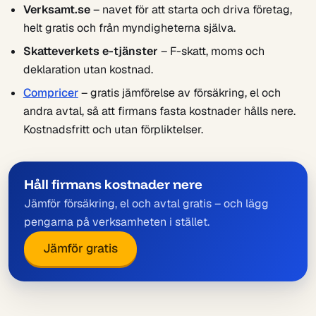
Verksamt.se
– navet för att starta och driva företag,
helt gratis och från myndigheterna själva.
Skatteverkets e-tjänster
– F-skatt, moms och
deklaration utan kostnad.
Compricer
– gratis jämförelse av försäkring, el och
andra avtal, så att firmans fasta kostnader hålls nere.
Kostnadsfritt och utan förpliktelser.
Håll firmans kostnader nere
Jämför försäkring, el och avtal gratis – och lägg
pengarna på verksamheten i stället.
Jämför gratis