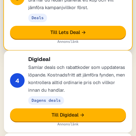
jämföra kampanjvillkor först.
Deals
Till Lets Deal →
Annonslänk
Digideal
Samlar deals och rabattkoder som uppdateras
löpande. Kostnadsfritt att jämföra fynden, men
4
kontrollera alltid ordinarie pris och villkor
innan du handlar.
Dagens deals
Till Digideal →
Annonslänk