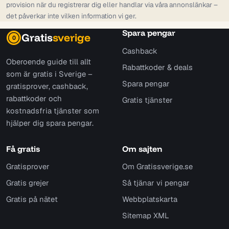
provision när du registrerar dig eller handlar via våra annonslänkar –
det påverkar inte vilken information vi ger.
Spara pengar
Gratis
sverige
0
Cashback
Oberoende guide till allt
Rabattkoder & deals
som är gratis i Sverige –
Spara pengar
gratisprover, cashback,
rabattkoder och
Gratis tjänster
kostnadsfria tjänster som
hjälper dig spara pengar.
Få gratis
Om sajten
Gratisprover
Om Gratissverige.se
Gratis grejer
Så tjänar vi pengar
Gratis på nätet
Webbplatskarta
Sitemap XML