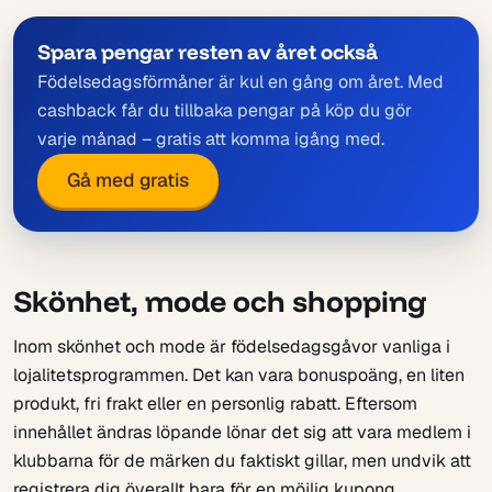
Spara pengar resten av året också
Födelsedagsförmåner är kul en gång om året. Med
cashback får du tillbaka pengar på köp du gör
varje månad – gratis att komma igång med.
Gå med gratis
Skönhet, mode och shopping
Inom skönhet och mode är födelsedagsgåvor vanliga i
lojalitetsprogrammen. Det kan vara bonuspoäng, en liten
produkt, fri frakt eller en personlig rabatt. Eftersom
innehållet ändras löpande lönar det sig att vara medlem i
klubbarna för de märken du faktiskt gillar, men undvik att
registrera dig överallt bara för en möjlig kupong.