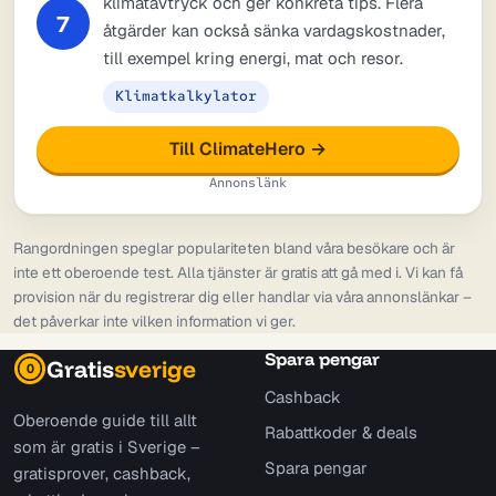
klimatavtryck och ger konkreta tips. Flera
7
åtgärder kan också sänka vardagskostnader,
till exempel kring energi, mat och resor.
Klimatkalkylator
Till ClimateHero →
Annonslänk
Rangordningen speglar populariteten bland våra besökare och är
inte ett oberoende test. Alla tjänster är gratis att gå med i. Vi kan få
provision när du registrerar dig eller handlar via våra annonslänkar –
det påverkar inte vilken information vi ger.
Spara pengar
Gratis
sverige
0
Cashback
Oberoende guide till allt
Rabattkoder & deals
som är gratis i Sverige –
Spara pengar
gratisprover, cashback,