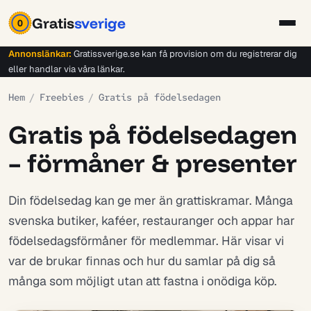
Gratis
sverige
0
Annonslänkar:
Gratissverige.se kan få provision om du registrerar dig
eller handlar via våra länkar.
Hem
/
Freebies
/
Gratis på födelsedagen
Gratis på födelsedagen
– förmåner & presenter
Din födelsedag kan ge mer än grattiskramar. Många
svenska butiker, kaféer, restauranger och appar har
födelsedagsförmåner för medlemmar. Här visar vi
var de brukar finnas och hur du samlar på dig så
många som möjligt utan att fastna i onödiga köp.